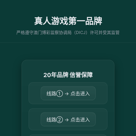
真人游戏第一品牌
严格遵守澳门博彩监察协调局（DICJ）许可并受其监管
20年品牌 信誉保障
线路① → 点击进入
线路② → 点击进入