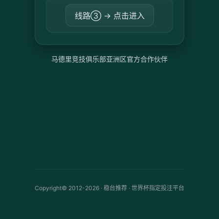
线路③ → 点击进入
马德里竞技俱乐部亚洲区官方合作伙伴
Copyright© 2012-2026 · 稳台推荐 · 世界杯指定投注平台